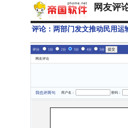
网友评
评论：
两部门发文推动民用运
评分:
1分
2分
3分
4分
5分
网友评论
我也评两句
用户名：
密码：