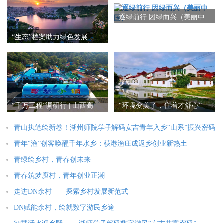
逐绿前行 因绿而兴（美丽中
国）
“生态”档案助力绿色发展
“千万工程”调研行 | 山西高
“环境变美了，住着才舒心”
平：和美城乡景色新
青山执笔绘新卷！湖州师院学子解码安吉青年入乡“山系”振兴密码
青年“渔”创客唤醒千年水乡：荻港渔庄成返乡创业新热土
青绿绘乡村，青春创未来
青春筑梦庾村，青年创业正潮
走进DN余村——探索乡村发展新范式
DN赋能余村，绘就数字游民乡途