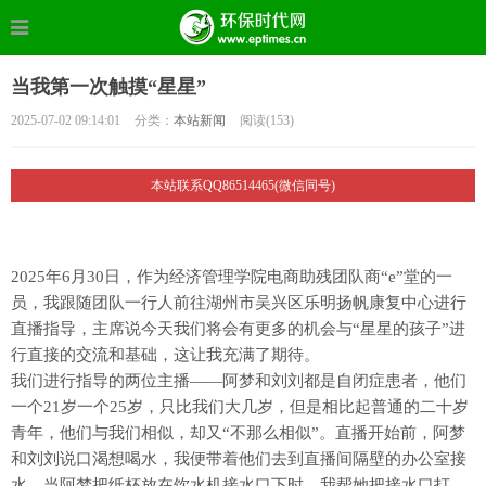
当我第一次触摸“星星”
2025-07-02 09:14:01
分类：
本站新闻
阅读(
153)
本站联系QQ86514465(微信同号)
2025年6月30日，作为经济管理学院电商助残团队商“e”堂的一
员，我跟随团队一行人前往湖州市吴兴区乐明扬帆康复中心进行
直播指导，主席说今天我们将会有更多的机会与“星星的孩子”进
行直接的交流和基础，这让我充满了期待。
我们进行指导的两位主播——阿梦和刘刘都是自闭症患者，他们
一个21岁一个25岁，只比我们大几岁，但是相比起普通的二十岁
青年，他们与我们相似，却又“不那么相似”。直播开始前，阿梦
和刘刘说口渴想喝水，我便带着他们去到直播间隔壁的办公室接
水。当阿梦把纸杯放在饮水机接水口下时，我帮她把接水口打