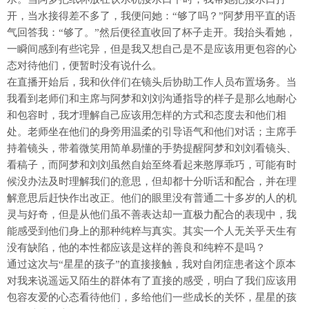
开，当水接得差不多了，我便问她：“够了吗？”阿梦用平直的语
气回答我：“够了。”然后便径直收回了杯子走开。我抬头看她，
一瞬间感到有些诧异，但是我又想自己是不是应该用更包容的心
态对待他们，便暂时没有说什么。
在直播开始后，我和伙伴们在镜头后协助工作人员布置场务。当
我看到老师们和主席与阿梦和刘刘沟通指导的样子是那么地耐心
和包容时，我才理解自己应该用怎样的方式和态度去和他们相
处。老师坐在他们的身旁用温柔的引导语气和他们对话；主席手
持着镜头，带着微笑用简单易懂的手势提醒阿梦和刘刘看镜头、
看稿子，而阿梦和刘刘虽然自始至终看起来憨厚乖巧，可能有时
候没办法及时理解我们的意思，但却都十分听话和配合，并在理
解意思后赶快作出改正。他们的眼里没有普通二十多岁的人的机
灵与好奇，但是从他们虽不善表达却一直极力配合的表现中，我
能感受到他们身上的那种纯粹与真实。其实一个人无关乎天生有
没有缺陷，他的本性都应该是这样的善良和纯粹不是吗？
通过这次与“星星的孩子”的直接接触，我对自闭症患者这个原本
对我来说遥远又陌生的群体有了直接的感受，明白了我们应该用
包容友爱的心态看待他们，多给他们一些成长的关怀，星星的孩