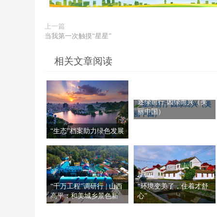
上一篇
当我第一次触摸“星星”
相关文章阅读
逐绿前行 因绿而兴（美
丽中国）
“生态”档案助力绿色发展
“千万工程”调研行 | 山西
“环境变美了，住着才舒
高平：和美城乡景色新
心”