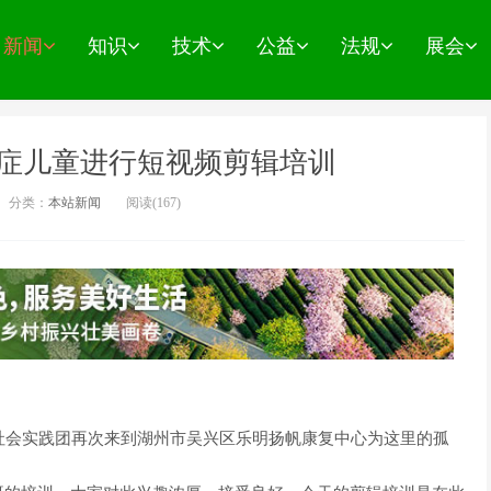
新闻
知识
技术
公益
法规
展会
症儿童进行短视频剪辑培训
分类：
本站新闻
阅读(
167)
社会实践团再次来到湖州市吴兴区乐明扬帆康复中心为这里的孤